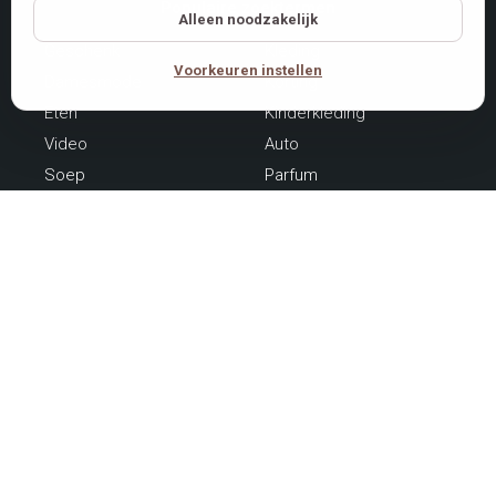
Populaire zoektermen
Alleen noodzakelijk
Geschenk
Kleding
Voorkeuren instellen
Damesmode
Korting
Eten
Kinderkleding
Video
Auto
Soep
Parfum
Bedrijvengids
Antwerpen
Brussel
Limburg
Oost-Vlaanderen
Vlaams-Brabant
West-Vlaanderen
Henegouwen
Luik
Luxemburg
Namen
Waals-Brabant