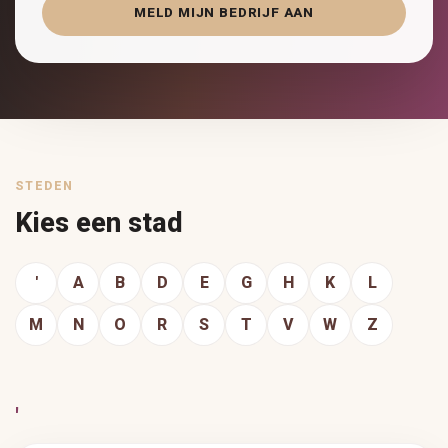
MELD MIJN BEDRIJF AAN
STEDEN
Kies een stad
'
A
B
D
E
G
H
K
L
M
N
O
R
S
T
V
W
Z
'