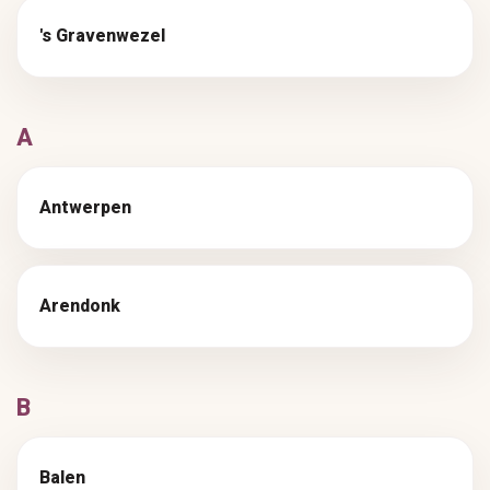
's Gravenwezel
A
Antwerpen
Arendonk
B
Balen