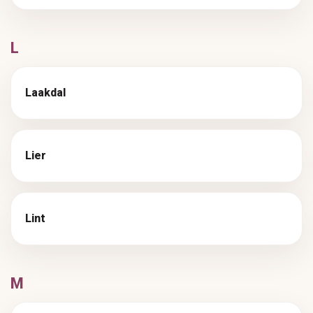
L
Laakdal
Lier
Lint
M