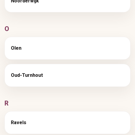
Noorderwijk
O
Olen
Oud-Turnhout
R
Ravels