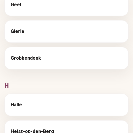
Geel
Gierle
Grobbendonk
H
Halle
Heist-op-den-Berg