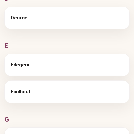
Deurne
E
Edegem
Eindhout
G