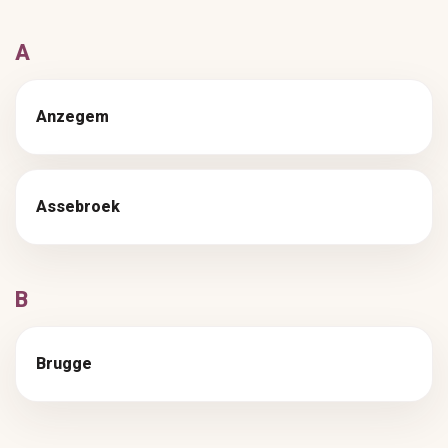
A
Anzegem
Assebroek
B
Brugge