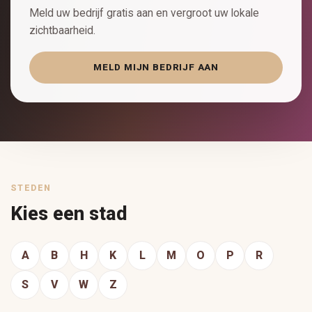
Meld uw bedrijf gratis aan en vergroot uw lokale
zichtbaarheid.
MELD MIJN BEDRIJF AAN
STEDEN
Kies een stad
A
B
H
K
L
M
O
P
R
S
V
W
Z