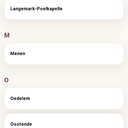
Langemark-Poelkapelle
M
Menen
O
Oedelem
Oostende