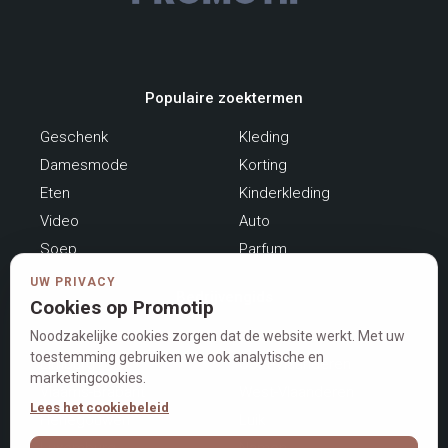
Populaire zoektermen
Geschenk
Kleding
Damesmode
Korting
Eten
Kinderkleding
Video
Auto
Soep
Parfum
UW PRIVACY
Bedrijvengids
Cookies op Promotip
Antwerpen
Brussel
Noodzakelijke cookies zorgen dat de website werkt. Met uw
toestemming gebruiken we ook analytische en
Limburg
Oost-Vlaanderen
marketingcookies.
Vlaams-Brabant
West-Vlaanderen
Lees het cookiebeleid
Henegouwen
Luik