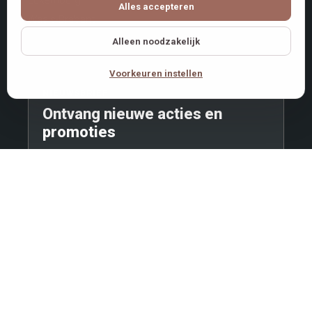
Luxemburg
Namen
Alles accepteren
Waals-Brabant
Alleen noodzakelijk
Voorkeuren instellen
NIEUWSBRIEF
Ontvang nieuwe acties en
promoties
Kies uw regio en interesses. Zo ontvangt u later
gerichte updates met relevante promoties,
evenementen en advertenties.
Inschrijven voor de nieuwsbrief
|
|
Cookie-instellingen
|
Gebruiksvoorwaarden
Cookies