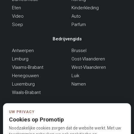
Eten
Kinderkleding
Video
Auto
Soep
Parfum
Bedrijvengids
Antwerpen
Brussel
Limburg
Oost-Vlaanderen
Vlaams-Brabant
West-Vlaanderen
Henegouwen
Luik
Luxemburg
Namen
Waals-Brabant
UW PRIVACY
Cookies op Promotip
NIEUWSBRIEF
Noodzakelijke cookies zorgen dat de website werkt. Met uw
Ontvang nieuwe acties en