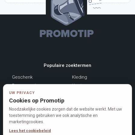
Populaire zoektermen
Geschenk
Kleding
Damesmode
Korting
UW PRIVACY
Eten
Kinderkleding
Cookies op Promotip
Video
Auto
Noodzakelijke cookies zorgen dat de website werkt. Met uw
Soep
Parfum
toestemming gebruiken we ook analytische en
marketingcookies.
Bedrijvengids
Lees het cookiebeleid