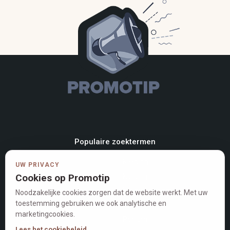
Populaire zoektermen
Geschenk
Kleding
UW PRIVACY
Damesmode
Korting
Cookies op Promotip
Eten
Kinderkleding
Noodzakelijke cookies zorgen dat de website werkt. Met uw
toestemming gebruiken we ook analytische en
Video
Auto
marketingcookies.
Soep
Parfum
Lees het cookiebeleid