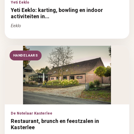
Yeti Eeklo
Yeti Eeklo: karting, bowling en indoor
activiteiten in...
Eeklo
HANDELAARS
De Notelaar Kasterlee
Restaurant, brunch en feestzalen in
Kasterlee