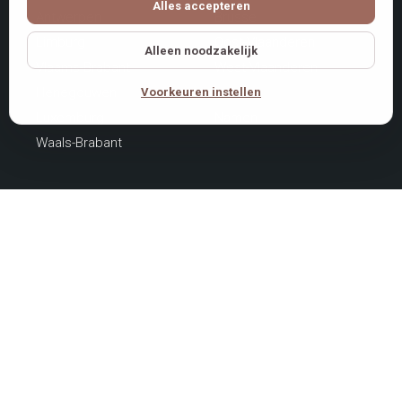
Alles accepteren
Antwerpen
Brussel
Limburg
Oost-Vlaanderen
Alleen noodzakelijk
Vlaams-Brabant
West-Vlaanderen
Henegouwen
Luik
Voorkeuren instellen
Luxemburg
Namen
Waals-Brabant
NIEUWSBRIEF
Ontvang nieuwe acties en
promoties
Kies uw regio en interesses. Zo ontvangt u later
gerichte updates met relevante promoties,
evenementen en advertenties.