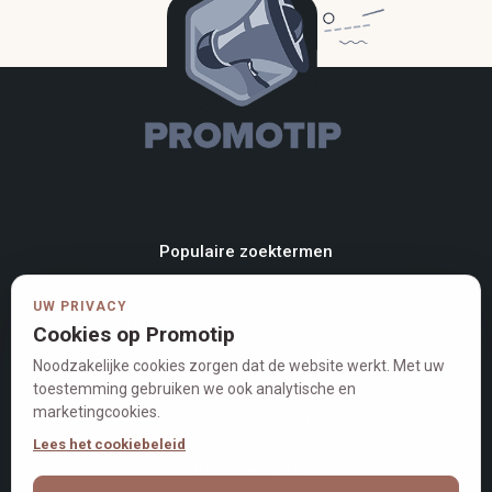
Populaire zoektermen
Geschenk
Kleding
UW PRIVACY
Damesmode
Korting
Cookies op Promotip
Eten
Kinderkleding
Noodzakelijke cookies zorgen dat de website werkt. Met uw
Video
Auto
toestemming gebruiken we ook analytische en
marketingcookies.
Soep
Parfum
Lees het cookiebeleid
Bedrijvengids