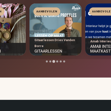
N
AANBEVOLEN
AANBEVOLE
Gitaarlessen Dries Vanden
Amab Interie
Borre
AMAB INTE
N
GITAARLESSEN
MAATKASTE