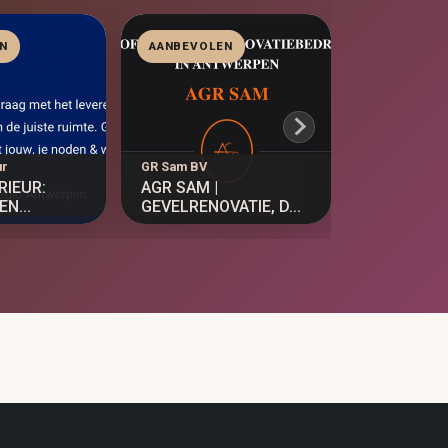
N
AANBEVOLEN
AANBEVOL
ur
GR Sam BV
Lichtkoning 
RIEUR:
AGR SAM |
GROOTSTE
N...
GEVELRENOVATIE, D...
ASSORTIME