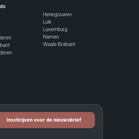
ids
Henegouwen
Luik
Luxemburg
Namen
deren
Waals-Brabant
bant
deren
Inschrijven voor de nieuwsbrief