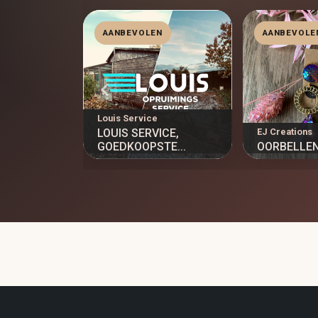
N
AANBEVOLEN
AANBEVOLE
V
Louis Service
LOUIS SERVICE,
EJ Creations
T VERLIC...
GOEDKOOPSTE...
OORBELLE