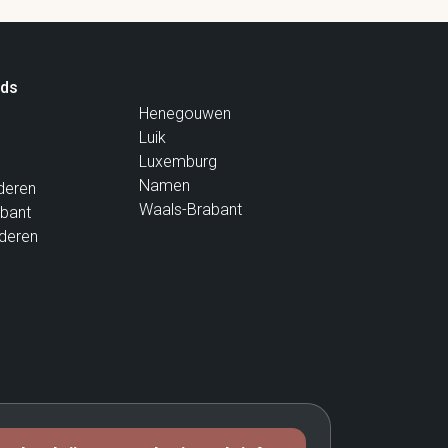
ids
Henegouwen
Luik
Luxemburg
Namen
deren
Waals-Brabant
bant
deren