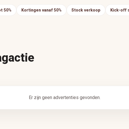
ot 50%
Kortingen vanaf 50%
Stock verkoop
Kick-off 
agactie
Er zijn geen advertenties gevonden.