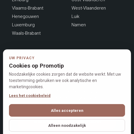
Vlaams-Brabant
West-Vlaanderen
Henegouwen
Luik
Luxemburg
Namen
Waals-Brabant
UW PRIVACY
Cookies op Promotip
NIEUWSBRIEF
Ontvang nieuwe acties en
Noodzakelijke cookies zorgen dat de website werkt. Met uw
promoties
toestemming gebruiken we ook analytische en
marketingcookies.
Kies uw regio en interesses. Zo ontvangt u later
Lees het cookiebeleid
gerichte updates met relevante promoties,
evenementen en advertenties.
Alles accepteren
Inschrijven voor de nieuwsbrief
Alleen noodzakelijk