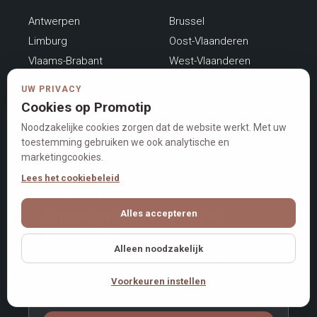
Antwerpen
Brussel
Limburg
Oost-Vlaanderen
Vlaams-Brabant
West-Vlaanderen
Henegouwen
Luik
UW PRIVACY
Luxemburg
Namen
Cookies op Promotip
Waals-Brabant
Noodzakelijke cookies zorgen dat de website werkt. Met uw
toestemming gebruiken we ook analytische en
marketingcookies.
Lees het cookiebeleid
NIEUWSBRIEF
Ontvang nieuwe acties en
Alles accepteren
promoties
Alleen noodzakelijk
Kies uw regio en interesses. Zo ontvangt u later
gerichte updates met relevante promoties,
Voorkeuren instellen
evenementen en advertenties.