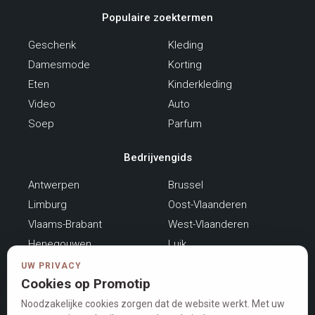
Populaire zoektermen
Geschenk
Kleding
Damesmode
Korting
Eten
Kinderkleding
Video
Auto
Soep
Parfum
Bedrijvengids
Antwerpen
Brussel
Limburg
Oost-Vlaanderen
Vlaams-Brabant
West-Vlaanderen
Henegouwen
Luik
Luxemburg
Namen
UW PRIVACY
Cookies op Promotip
Waals-Brabant
Noodzakelijke cookies zorgen dat de website werkt. Met uw